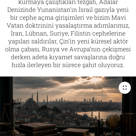
kurmaya çalıştıkları tezgah, Adalar
Denizinde Yunanistan’ın İsrail gazıyla yeni
Tarih
İletişim
bir cephe açma girişimleri ve bizim Mavi
Vatan doktrinini yasalaştırma adımlarımız,
Künye
İran, Lübnan, Suriye, Filistin cephelerine
yapılan saldırılar, Çin’in yeni küresel aktör
olma çabası, Rusya ve Avrupa’nın çekişmesi
derken adeta kıyamet savaşlarına doğru
hızla ilerleyen bir sürece şahit oluyoruz.