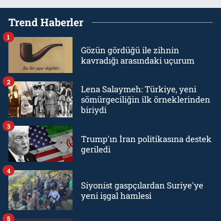
Trend Haberler
1
Gözün gördüğü ile zihnin
kavradığı arasındaki uçurum
2
Lena Salaymeh: Türkiye, yeni
sömürgeciliğin ilk örneklerinden
biriydi
3
Trump'ın İran politikasına destek
geriledi
4
Siyonist gaspçılardan Suriye'ye
yeni işgal hamlesi
5