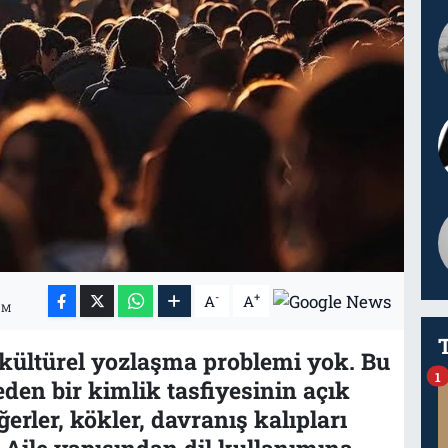
-
+
A
A
IM
 kültürel yozlaşma problemi yok. Bu
1
en bir kimlik tasfiyesinin açık
erler, kökler, davranış kalıpları
. Aile yapısından dil kullanımına,