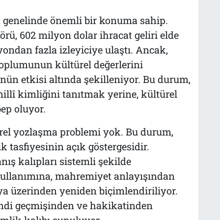
a genelinde önemli bir konuma sahip.
örü, 602 milyon dolar ihracat geliri elde
yondan fazla izleyiciye ulaştı. Ancak,
toplumunun kültürel değerlerini
nün etkisi altında şekilleniyor. Bu durum,
illî kimliğini tanıtmak yerine, kültürel
ep oluyor.
ürel yozlaşma problemi yok. Bu durum,
 tasfiyesinin açık göstergesidir.
nış kalıpları sistemli şekilde
 kullanımına, mahremiyet anlayışından
ya üzerinden yeniden biçimlendiriliyor.
endi geçmişinden ve hakikatinden
imlik kalıbı sunuluyor.