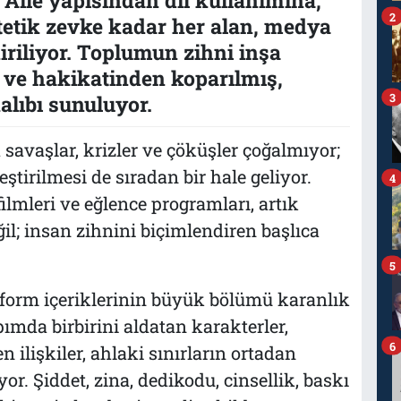
2
etik zevke kadar her alan, medya
riliyor. Toplumun zihni inşa
 ve hakikatinden koparılmış,
3
alıbı sunuluyor.
savaşlar, krizler ve çöküşler çoğalmıyor;
eştirilmesi de sıradan bir hale geliyor.
4
ilmleri ve eğlence programları, artık
il; insan zihnini biçimlendiren başlıca
5
tform içeriklerinin büyük bölümü karanlık
pımda birbirini aldatan karakterler,
6
n ilişkiler, ahlaki sınırların ortadan
or. Şiddet, zina, dedikodu, cinsellik, baskı