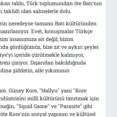
çıkan tablo, Türk toplumundan öte Batı’nın
n taklidi olan sahnelerle dolu.
erin neredeyse tamamı Batı kültüründen
 hazırlanıyor. Evet, konuşmalar Türkçe
zim insanımıza ait değil; bizim
a gördüğümüz, bize zıt ve aykırı şeyler.
iye’yi içeride çürütmekle kalmıyor,
resi çiziyor. Dışarıdan bakıldığında
dına şiddetin, aile yıkımının
ım. Güney Kore, "Hallyu" yani "Kore
 endüstrisini millî kültürünü tanıtmak için
Örneğin, "Squid Game" ve "Parasite" gibi
öte Kore'nin sosyal yapısını ve kültürel