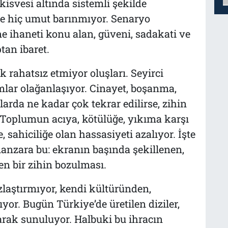
kisvesi altında sistemli şekilde
e hiç umut barınmıyor. Senaryo
e ihaneti konu alan, güveni, sadakati ve
an ibaret.
ık rahatsız etmiyor oluşları. Seyirci
mlar olağanlaşıyor. Cinayet, boşanma,
larda ne kadar çok tekrar edilirse, zihin
 Toplumun acıya, kötülüğe, yıkıma karşı
e, sahiciliğe olan hassasiyeti azalıyor. İşte
nzara bu: ekranın başında şekillenen,
n bir zihin bozulması.
zlaştırmıyor, kendi kültüründen,
or. Bugün Türkiye’de üretilen diziler,
larak sunuluyor. Halbuki bu ihracın