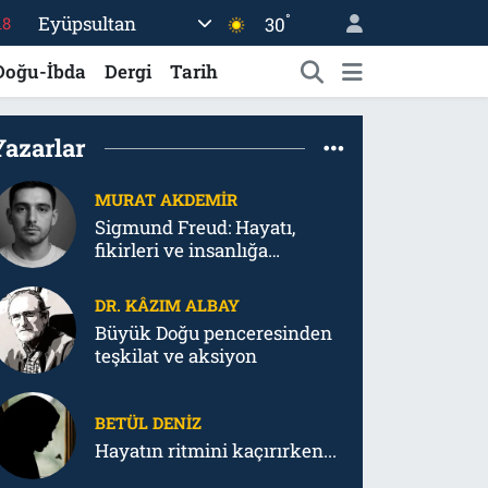
°
Eyüpsultan
30
18
32
Doğu-İbda
Dergi
Tarih
38
03
Yazarlar
14
MURAT AKDEMIR
18
Sigmund Freud: Hayatı,
fikirleri ve insanlığa
bıraktığı psikanalitik
tahribat
DR. KÂZIM ALBAY
Büyük Doğu penceresinden
teşkilat ve aksiyon
BETÜL DENIZ
Hayatın ritmini kaçırırken...