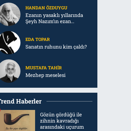
HANDAN ÖZDUYGU
Ezanın yasaklı yıllarında
Şeyh Nazım’ın ezan
mücadelesi
EDA TOPAR
Sanatın ruhunu kim çaldı?
MUSTAFA TAHIR
Mezhep meselesi
Trend Haberler
Gözün gördüğü ile
zihnin kavradığı
arasındaki uçurum