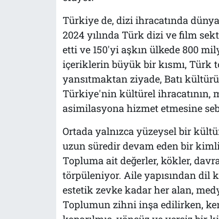
Türkiye de, dizi ihracatında düny
2024 yılında Türk dizi ve film sekt
etti ve 150'yi aşkın ülkede 800 mil
içeriklerin büyük bir kısmı, Türk 
yansıtmaktan ziyade, Batı kültürü
Türkiye'nin kültürel ihracatının, m
asimilasyona hizmet etmesine seb
Ortada yalnızca yüzeysel bir kült
uzun süredir devam eden bir kimlik
Topluma ait değerler, kökler, davra
törpüleniyor. Aile yapısından dil
estetik zevke kadar her alan, med
Toplumun zihni inşa edilirken, k
koparılmış, yönsüz ve yersiz bir k