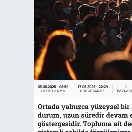
Tarih
İletişim
Künye
05.06.2025 - 08:50
17.08.2025 - 22:29
1
YAYINLANMA
GÜNCELLEME
PAYLAŞ
Ortada yalnızca yüzeysel bir
durum, uzun süredir devam ed
göstergesidir. Topluma ait değ
sistemli şekilde törpüleniyor