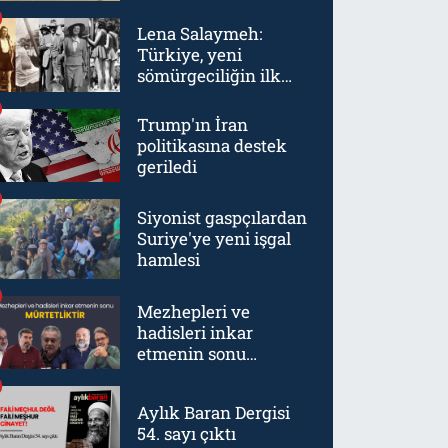
Lena Salaymeh:
Türkiye, yeni
sömürgeciliğin ilk
örneklerinden biriydi
Trump'ın İran
politikasına destek
geriledi
Siyonist gaspçılardan
Suriye'ye yeni işgal
hamlesi
Mezhepleri ve
hadisleri inkar
etmenin sonu
mürtetliktir
Aylık Baran Dergisi
54. sayı çıktı