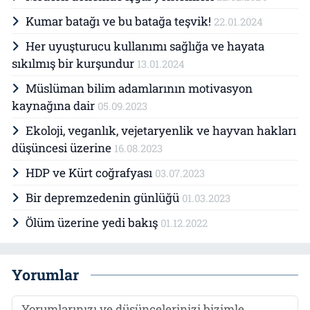
Kumar batağı ve bu batağa teşvik!
22.01.2024
Her uyuşturucu kullanımı sağlığa ve hayata
sıkılmış bir kurşundur
13.01.2024
Müslüman bilim adamlarının motivasyon
kaynağına dair
05.09.2023
Ekoloji, veganlık, vejetaryenlik ve hayvan hakları
düşüncesi üzerine
16.08.2023
HDP ve Kürt coğrafyası
03.07.2023
Bir depremzedenin günlüğü
01.03.2023
Ölüm üzerine yedi bakış
01.12.2022
Yorumlar