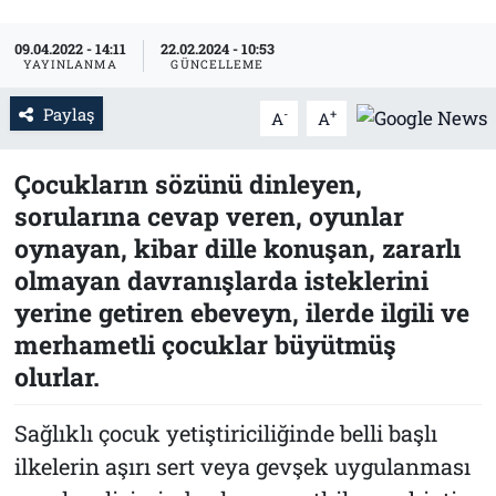
Tarih
İletişim
09.04.2022 - 14:11
22.02.2024 - 10:53
YAYINLANMA
GÜNCELLEME
Künye
Paylaş
-
+
A
A
Çocukların sözünü dinleyen,
sorularına cevap veren, oyunlar
oynayan, kibar dille konuşan, zararlı
olmayan davranışlarda isteklerini
yerine getiren ebeveyn, ilerde ilgili ve
merhametli çocuklar büyütmüş
olurlar.
Sağlıklı çocuk yetiştiriciliğinde belli başlı
ilkelerin aşırı sert veya gevşek uygulanması