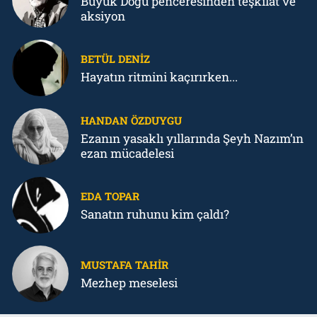
Büyük Doğu penceresinden teşkilat ve
aksiyon
BETÜL DENIZ
Hayatın ritmini kaçırırken...
HANDAN ÖZDUYGU
Ezanın yasaklı yıllarında Şeyh Nazım’ın
ezan mücadelesi
EDA TOPAR
Sanatın ruhunu kim çaldı?
MUSTAFA TAHIR
Mezhep meselesi