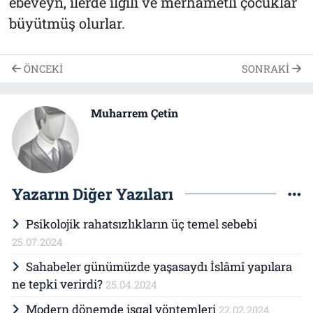
ebeveyn, ilerde ilgili ve merhametli çocuklar
büyütmüş olurlar.
ÖNCEKI
SONRAKI
Muharrem Çetin
Yazarın Diğer Yazıları
Psikolojik rahatsızlıkların üç temel sebebi
25.07.2024
Sahabeler günümüzde yaşasaydı İslâmî yapılara
ne tepki verirdi?
25.04.2024
Modern dönemde işgal yöntemleri
22.02.2024