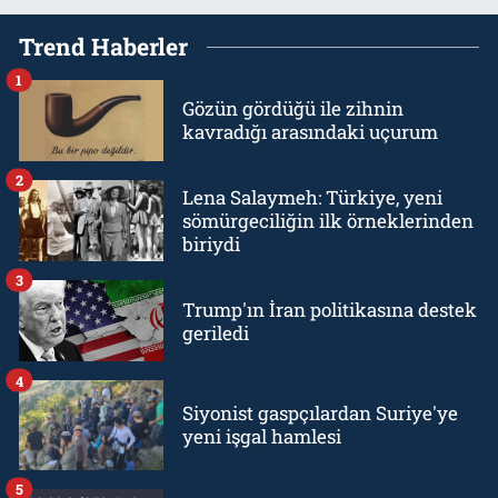
Trend Haberler
1
Gözün gördüğü ile zihnin
kavradığı arasındaki uçurum
2
Lena Salaymeh: Türkiye, yeni
sömürgeciliğin ilk örneklerinden
biriydi
3
Trump'ın İran politikasına destek
geriledi
4
Siyonist gaspçılardan Suriye'ye
yeni işgal hamlesi
5