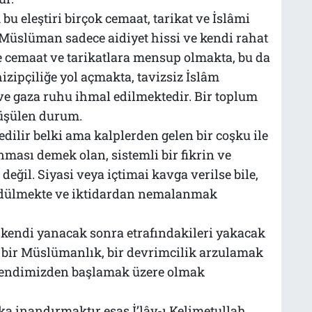
 eleştiri birçok cemaat, tarikat ve İslâmi
 Müslüman sadece aidiyet hissi ve kendi rahat
le cemaat ve tarikatlara mensup olmakta, bu da
zipçiliğe yol açmakta, tavizsiz İslâm
 ve gaza ruhu ihmal edilmektedir. Bir toplum
düşülen durum.
edilir belki ama kalplerden gelen bir coşku ile
nması demek olan, sistemli bir fikrin ve
değil. Siyasi veya içtimai kavga verilse bile,
üdülmekte ve iktidardan nemalanmak
e kendi yanacak sonra etrafındakileri yakacak
k, bir Müslümanlık, bir devrimcilik arzulamak
 kendimizden başlamak üzere olmak
a inandırmaktır esas İ’lây-ı Kelimetullah