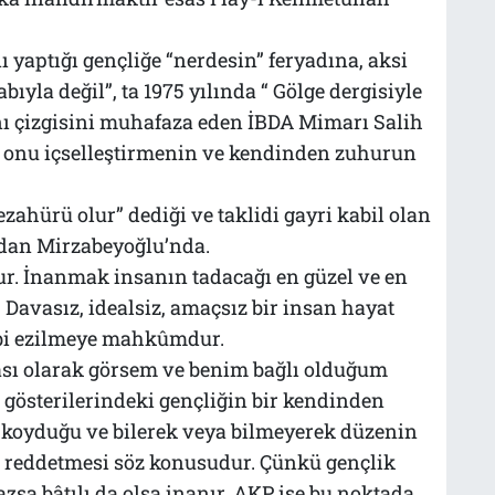
 yaptığı gençliğe “nerdesin” feryadına, aksi
bıyla değil”, ta 1975 yılında “ Gölge dergisiyle
ı çizgisini muhafaza eden İBDA Mimarı Salih
 onu içselleştirmenin ve kendinden zuhurun
ezahürü olur” dediği ve taklidi gayri kabil olan
ndan Mirzabeyoğlu’nda.
r. İnanmak insanın tadacağı en güzel ve en
 Davasız, idealsiz, amaçsız bir insan hayat
ibi ezilmeye mahkûmdur.
ası olarak görsem ve benim bağlı olduğum
m gösterilerindeki gençliğin bir kendinden
 koyduğu ve bilerek veya bilmeyerek düzenin
ığı reddetmesi söz konusudur. Çünkü gençlik
sa bâtılı da olsa inanır. AKP ise bu noktada