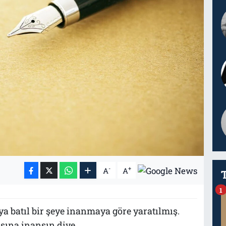
-
+
A
A
1
batıl bir şeye inanmaya göre yaratılmış.
sına inansın diye.