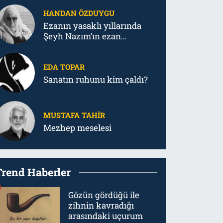
HANDAN ÖZDUYGU
Ezanın yasaklı yıllarında
Şeyh Nazım’ın ezan
mücadelesi
EDA TOPAR
Sanatın ruhunu kim çaldı?
MUSTAFA TAHIR
Mezhep meselesi
Trend Haberler
Gözün gördüğü ile
zihnin kavradığı
arasındaki uçurum