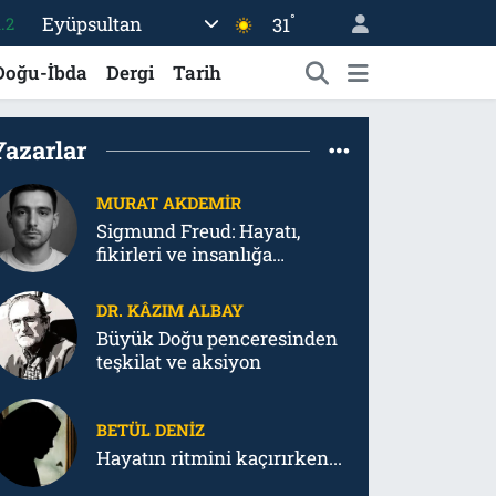
°
Eyüpsultan
31
17
01
Doğu-İbda
Dergi
Tarih
02
12
Yazarlar
64
MURAT AKDEMIR
.2
Sigmund Freud: Hayatı,
fikirleri ve insanlığa
bıraktığı psikanalitik
tahribat
DR. KÂZIM ALBAY
Büyük Doğu penceresinden
teşkilat ve aksiyon
BETÜL DENIZ
Hayatın ritmini kaçırırken...