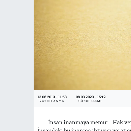
Tarih
İletişim
Künye
13.06.2013 - 11:53
08.03.2023 - 15:12
YAYINLANMA
GÜNCELLEME
İnsan inanmaya memur… Hak veya 
İnsandaki bu inanma ihtiyacı yaratıcı