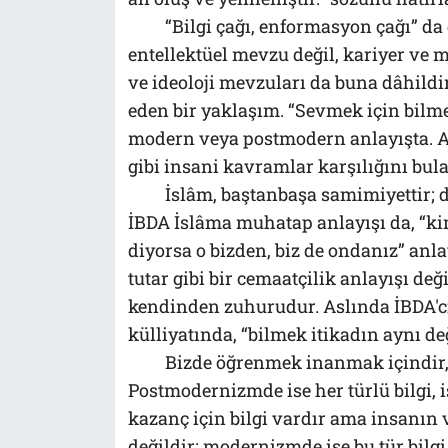
“Bilgi çağı, enformasyon çağı” d
entellektüel mevzu değil, kariyer ve m
ve ideoloji mevzuları da buna dâhildi
eden bir yaklaşım. “Sevmek için bilm
modern veya postmodern anlayışta. Aş
gibi insani kavramlar karşılığını bul
İslâm, baştanbaşa samimiyettir; 
İBDA İslâma muhatap anlayışı da, “kim
diyorsa o bizden, biz de ondanız” anlay
tutar gibi bir cemaatçilik anlayışı deği
kendinden zuhurudur. Aslında İBDA'c
külliyatında, “bilmek itikadın aynı de
Bizde öğrenmek inanmak içindir,
Postmodernizmde ise her türlü bilgi, i
kazanç için bilgi vardır ama insanın ve
değildir; modernizmde ise bu tür bilgi 