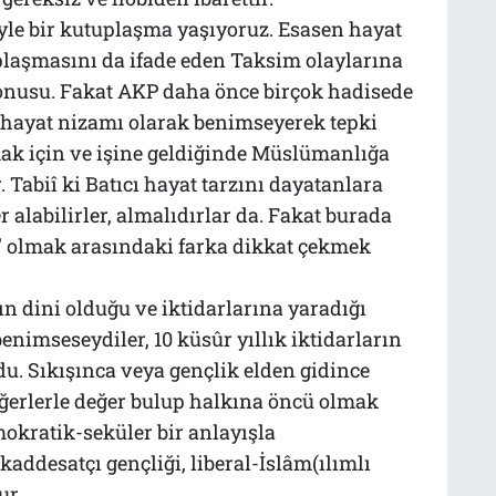
iyle bir kutuplaşma yaşıyoruz. Esasen hayat
uplaşmasını da ifade eden Taksim olaylarına
konusu. Fakat AKP daha önce birçok hadisede
bir hayat nizamı olarak benimseyerek tepki
ak için ve işine geldiğinde Müslümanlığa
Tabiî ki Batıcı hayat tarzını dayatanlara
alabilirler, almalıdırlar da. Fakat burada
 olmak arasındaki farka dikkat çekmek
n dini olduğu ve iktidarlarına yaradığı
nimseseydiler, 10 küsûr yıllık iktidarların
u. Sıkışınca veya gençlik elden gidince
eğerlerle değer bulup halkına öncü olmak
mokratik-seküler bir anlayışla
ddesatçı gençliği, liberal-İslâm(ılımlı
ur.