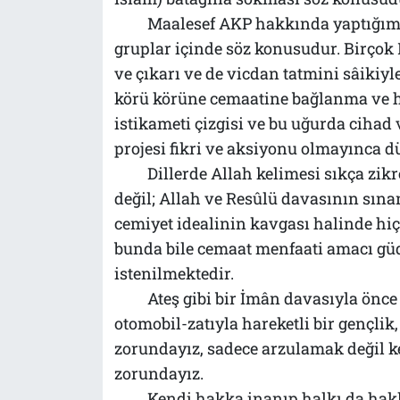
Maalesef AKP hakkında yaptığım bu
gruplar içinde söz konusudur. Birçok
ve çıkarı ve de vicdan tatmini sâikiy
körü körüne cemaatine bağlanma ve hi
istikameti çizgisi ve bu uğurda cihad
projesi fikri ve aksiyonu olmayınca 
Dillerde Allah kelimesi sıkça zikr
değil; Allah ve Resûlü davasının sına
cemiyet idealinin kavgası halinde hiç 
bunda bile cemaat menfaati amacı g
istenilmektedir.
Ateş gibi bir İmân davasıyla önc
otomobil-zatıyla hareketli bir gençli
zorundayız, sadece arzulamak değil
zorundayız.
Kendi hakka inanıp halkı da hakk