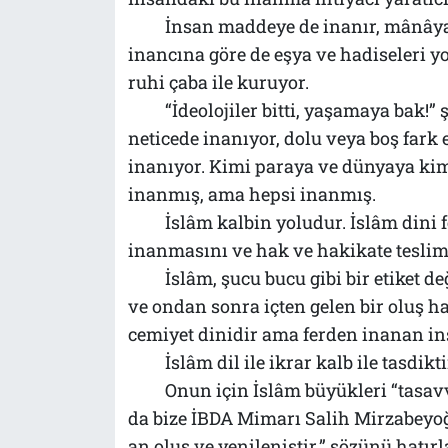
İnsan maddeye de inanır, mânâya d
inancına göre de eşya ve hadiseleri 
ruhi çaba ile kuruyor.
“İdeolojiler bitti, yaşamaya bak!”
neticede inanıyor, dolu veya boş fark
inanıyor. Kimi paraya ve dünyaya kim
inanmış, ama hepsi inanmış.
İslâm kalbin yoludur. İslâm dini 
inanmasını ve hak ve hakikate teslim 
İslâm, şucu bucu gibi bir etiket d
ve ondan sonra içten gelen bir oluş ha
cemiyet dinidir ama ferden inanan in
İslâm dil ile ikrar kalb ile tasdikti
Onun için İslâm büyükleri “tasavvu
da bize İBDA Mimarı Salih Mirzabeyoğ
an oluş ve yenileniştir.” sözünü hatırl