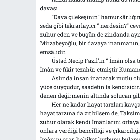
davası.
“Dava çilekeşinin” hamurkârlığını
seda gibi tekrarlayıcı “ nerdesin?” ceva
zuhur eden ve bugün de zindanda ayn
Mirzabeyoğlu, bir davaya inanmanın,
emsâlidir.
Üstad Necip Fazıl’ın “ İmân olsa t
İmân ve fikir tezahür etmiştir Kuma
Aslında insan inanarak mutlu olu
yüce duygudur, saadetin ta kendisidir.
denen değirmenin altında solucan g
Her ne kadar hayat tarzları kavg
hayat tarzına da zıt bilsem de, Taksi
zuhur olarak kendi İmânlarını ortaya
onlara verdiği bencilliği ve çıkarcıl
İmânını arar, hakikat kutbunu bulamaz