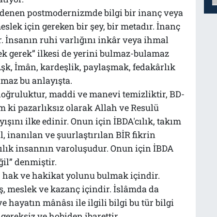
a denen postmodernizmde bilgi bir inanç veya
eslek için gereken bir şey, bir metadır. İnanç
r. İnsanın ruhi varlığını inkâr veya ihmal
ek gerek” ilkesi de yerini bulmaz-bulamaz
k, İmân, kardeşlik, paylaşmak, fedakârlık
amaz bu anlayışta.
doğruluktur, maddi ve manevi temizliktir, BD-
 ki pazarlıksız olarak Allah ve Resulü
ışını ilke edinir. Onun için İBDA'cılık, takım
l, inanılan ve şuurlaştırılan BİR fikrin
ılık insannın varoluşudur. Onun için İBDA
ğil” denmiştir.
 hak ve hakikat yolunu bulmak içindir.
ş, meslek ve kazanç içindir. İslâmda da
 hayatın mânâsı ile ilgili bilgi bu tür bilgi
gereksiz ve hobiden ibarettir.