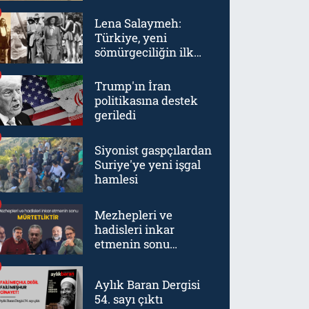
Lena Salaymeh:
Türkiye, yeni
sömürgeciliğin ilk
örneklerinden biriydi
Trump'ın İran
politikasına destek
geriledi
Siyonist gaspçılardan
Suriye'ye yeni işgal
hamlesi
Mezhepleri ve
hadisleri inkar
etmenin sonu
mürtetliktir
Aylık Baran Dergisi
54. sayı çıktı