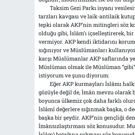
Taksim Gezi Parkı isyanı vesiles
tarzları kavgası ve laik-antilaik kut
tepki olarak AKP’nin mitingleri söz 
olduğu gibi, İslâm’ı içselleştirerek, 
vermiyor. AKP kendi iktidarını korum
sığınıyor ve Müslümanları kullanıyor. 
karşı Müslümanlar AKP saflarında yer 
Müslüman olmak ile Müslüman “gibi”
istiyorum ve şunu diyorum:
Eğer AKP kurmayları İslâmı halkı
gözüyle değil de, İmân mevzu olarak be
boyunca ülkemiz çok daha farklı olurd
İslâmî değerlere sığınmak başka, o d
başka bir şeydir. AKP’nin gençliği de
İmânsızlaştırması söz konusudur. Muka
İslâm) batağına sokması söz konusud