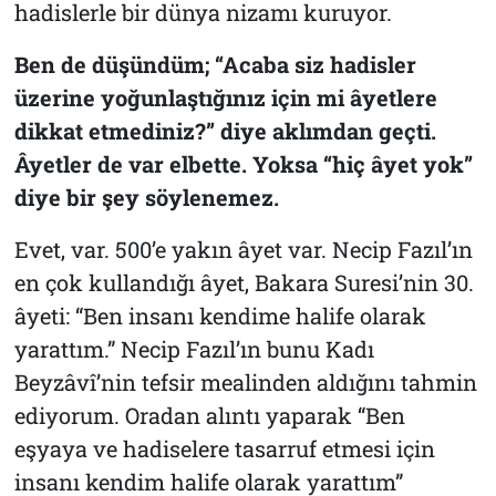
hadislerle bir dünya nizamı kuruyor.
Ben de düşündüm; “Acaba siz hadisler
üzerine yoğunlaştığınız için mi âyetlere
dikkat etmediniz?” diye aklımdan geçti.
Âyetler de var elbette. Yoksa “hiç âyet yok”
diye bir şey söylenemez.
Evet, var. 500’e yakın âyet var. Necip Fazıl’ın
en çok kullandığı âyet, Bakara Suresi’nin 30.
âyeti: “Ben insanı kendime halife olarak
yarattım.” Necip Fazıl’ın bunu Kadı
Beyzâvî’nin tefsir mealinden aldığını tahmin
ediyorum. Oradan alıntı yaparak “Ben
eşyaya ve hadiselere tasarruf etmesi için
insanı kendim halife olarak yarattım”