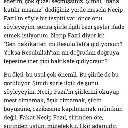
ederim, çok güzel seçmişsiniz. Şimdi, “bana
katılır mısınız” dediğiniz yerde mesela Necip
Fazıl’ın şöyle bir tespiti var; önce onu
söyleyeyim, sonra şiirle ilgili bazı şeyler ifade
etmek istiyorum. Necip Fazıl diyor ki:
“Sen hakikatten mi Resulullah’a gidiyorsun?
Yoksa Resulullah’tan mı doğrudan doğruya
tepesine iner gibi hakikate gidiyorsun?”
Bu ölçü, bu usul çok önemli. Bu şiirde de bu
görülüyor. Şimdi şiirle ilgili de şunu
söyleyeyim: Necip Fazıl’ın şiirlerini okuyup
mest olmamak, âşık olmamak, şiirin
büyüsüne, cazibesine kapılmamak mümkün
değil. Fakat Necip Fazıl, şiirinden öte,
şiirinden üstün; mütefekkir, fikir adamıdır.