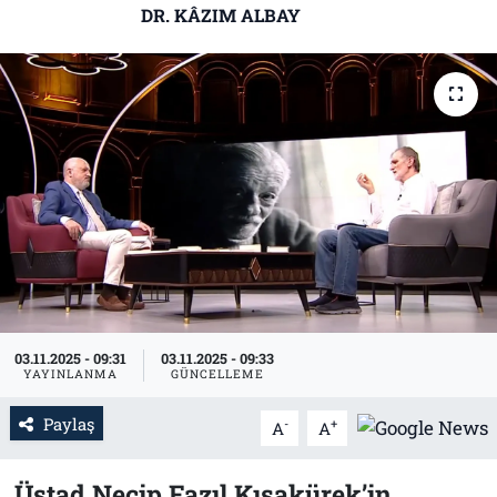
DR. KÂZIM ALBAY
Tarih
İletişim
Künye
03.11.2025 - 09:31
03.11.2025 - 09:33
YAYINLANMA
GÜNCELLEME
Paylaş
-
+
A
A
Üstad Necip Fazıl Kısakürek’in