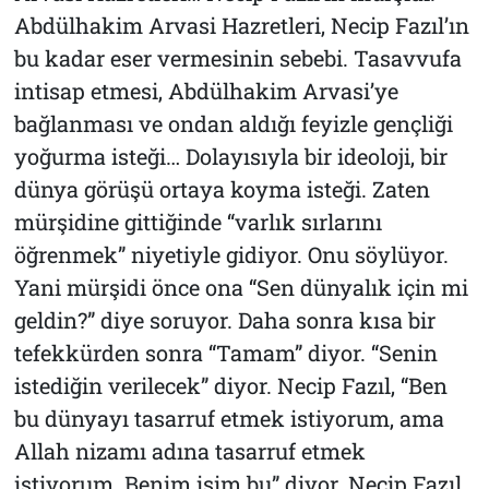
Abdülhakim Arvasi Hazretleri, Necip Fazıl’ın
bu kadar eser vermesinin sebebi. Tasavvufa
intisap etmesi, Abdülhakim Arvasi’ye
bağlanması ve ondan aldığı feyizle gençliği
yoğurma isteği… Dolayısıyla bir ideoloji, bir
dünya görüşü ortaya koyma isteği. Zaten
mürşidine gittiğinde “varlık sırlarını
öğrenmek” niyetiyle gidiyor. Onu söylüyor.
Yani mürşidi önce ona “Sen dünyalık için mi
geldin?” diye soruyor. Daha sonra kısa bir
tefekkürden sonra “Tamam” diyor. “Senin
istediğin verilecek” diyor. Necip Fazıl, “Ben
bu dünyayı tasarruf etmek istiyorum, ama
Allah nizamı adına tasarruf etmek
istiyorum. Benim işim bu” diyor. Necip Fazıl,