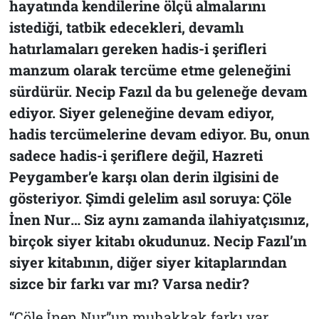
hayatında kendilerine ölçü almalarını
istediği, tatbik edecekleri, devamlı
hatırlamaları gereken hadis-i şerifleri
manzum olarak tercüme etme geleneğini
sürdürür. Necip Fazıl da bu geleneğe devam
ediyor. Siyer geleneğine devam ediyor,
hadis tercümelerine devam ediyor. Bu, onun
sadece hadis-i şeriflere değil, Hazreti
Peygamber’e karşı olan derin ilgisini de
gösteriyor. Şimdi gelelim asıl soruya:
Çöle
İnen Nur
… Siz aynı zamanda ilahiyatçısınız,
birçok siyer kitabı okudunuz. Necip Fazıl’ın
siyer kitabının, diğer siyer kitaplarından
sizce bir farkı var mı? Varsa nedir?
“Çöle İnen Nur”
un muhakkak farkı var.