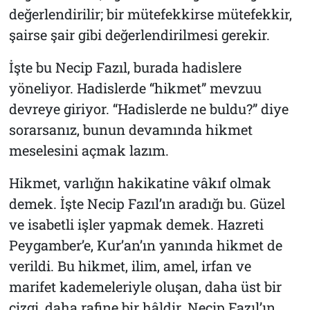
değerlendirilir; bir mütefekkirse mütefekkir,
şairse şair gibi değerlendirilmesi gerekir.
İşte bu Necip Fazıl, burada hadislere
yöneliyor. Hadislerde “hikmet” mevzuu
devreye giriyor. “Hadislerde ne buldu?” diye
sorarsanız, bunun devamında hikmet
meselesini açmak lazım.
Hikmet, varlığın hakikatine vâkıf olmak
demek. İşte Necip Fazıl’ın aradığı bu. Güzel
ve isabetli işler yapmak demek. Hazreti
Peygamber’e, Kur’an’ın yanında hikmet de
verildi. Bu hikmet, ilim, amel, irfan ve
marifet kademeleriyle oluşan, daha üst bir
çizgi, daha rafine bir hâldir. Necip Fazıl’ın