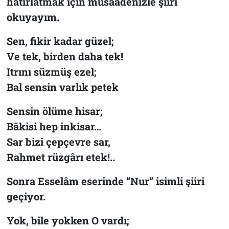
hatırlatmak için müsaadenizle şiiri
okuyayım.
Sen, fikir kadar güzel;
Ve tek, birden daha tek!
Itrını süzmüş ezel;
Bal sensin varlık petek
Sensin ölüme hisar;
Bâkisi hep inkisar…
Sar bizi çepçevre sar,
Rahmet rüzgârı etek!..
Sonra
Esselâm
eserinde “Nur” isimli şiiri
geçiyor.
Yok, bile yokken O vardı;