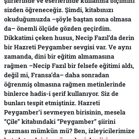
şiirlerinde ve eserlerinde kullanma biçimini
sizden öğreneceğiz. Şimdi, kitabınızı
okuduğumuzda –şöyle baştan sona olmasa
da– önemli ölçüde gözden geçirdim.
Dikkatimi çeken husus, Necip Fazıl’da derin
bir Hazreti Peygamber sevgisi var. Ve aynı
zamanda, dini bir eğitim almamasına
rağmen –Necip Fazıl bir felsefe eğitimi aldı,
değil mi, Fransa’da– daha sonradan
öğrenmiş olmasına rağmen metinlerinde
binlerce hadis-i şerif kullanıyor. Siz de
bunları tespit etmiştiniz. Hazreti
Peygamber’i sevmeyen birisinin, mesela
“Çile”
kitabındaki “Peygamber” şiirini
yazması mümkün mü? Ben, izleyicilerimize