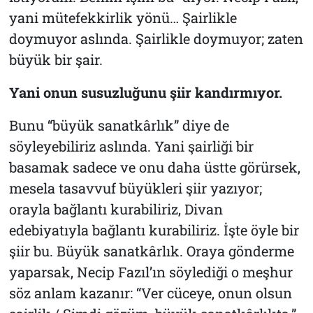
yani mütefekkirlik yönü… Şairlikle
doymuyor aslında. Şairlikle doymuyor; zaten
büyük bir şair.
Yani onun susuzluğunu şiir kandırmıyor.
Bunu “büyük sanatkârlık” diye de
söyleyebiliriz aslında. Yani şairliği bir
basamak sadece ve onu daha üstte görürsek,
mesela tasavvuf büyükleri şiir yazıyor;
orayla bağlantı kurabiliriz, Divan
edebiyatıyla bağlantı kurabiliriz. İşte öyle bir
şiir bu. Büyük sanatkârlık. Oraya gönderme
yaparsak, Necip Fazıl’ın söylediği o meşhur
söz anlam kazanır: “Ver cüceye, onun olsun