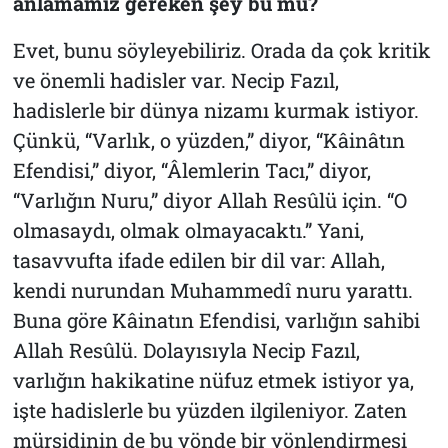
anlamamız gereken şey bu mu?
Evet, bunu söyleyebiliriz. Orada da çok kritik
ve önemli hadisler var. Necip Fazıl,
hadislerle bir dünya nizamı kurmak istiyor.
Çünkü, “Varlık, o yüzden,” diyor, “Kâinâtın
Efendisi,” diyor, “Âlemlerin Tacı,” diyor,
“Varlığın Nuru,” diyor Allah Resûlü için. “O
olmasaydı, olmak olmayacaktı.” Yani,
tasavvufta ifade edilen bir dil var: Allah,
kendi nurundan Muhammedî nuru yarattı.
Buna göre Kâinatın Efendisi, varlığın sahibi
Allah Resûlü. Dolayısıyla Necip Fazıl,
varlığın hakikatine nüfuz etmek istiyor ya,
işte hadislerle bu yüzden ilgileniyor. Zaten
mürşidinin de bu yönde bir yönlendirmesi