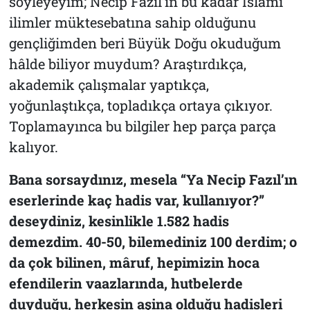
söyleyeyim; Necip Fazıl’ın bu kadar İslâmî
ilimler müktesebatına sahip olduğunu
gençliğimden beri Büyük Doğu okuduğum
hâlde biliyor muydum? Araştırdıkça,
akademik çalışmalar yaptıkça,
yoğunlaştıkça, topladıkça ortaya çıkıyor.
Toplamayınca bu bilgiler hep parça parça
kalıyor.
Bana sorsaydınız, mesela “Ya Necip Fazıl’ın
eserlerinde kaç hadis var, kullanıyor?”
deseydiniz, kesinlikle 1.582 hadis
demezdim. 40-50, bilemediniz 100 derdim; o
da çok bilinen, mâruf, hepimizin hoca
efendilerin vaazlarında, hutbelerde
duyduğu, herkesin aşina olduğu hadisleri