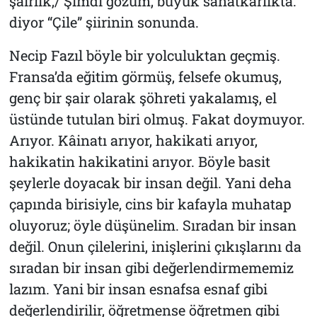
şairlik,/ Şimdi gözüm, büyük sanatkârlıkta.”
diyor
“Çile”
şiirinin sonunda.
Necip Fazıl böyle bir yolculuktan geçmiş.
Fransa’da eğitim görmüş, felsefe okumuş,
genç bir şair olarak şöhreti yakalamış, el
üstünde tutulan biri olmuş. Fakat doymuyor.
Arıyor. Kâinatı arıyor, hakikati arıyor,
hakikatin hakikatini arıyor. Böyle basit
şeylerle doyacak bir insan değil. Yani deha
çapında birisiyle, cins bir kafayla muhatap
oluyoruz; öyle düşünelim. Sıradan bir insan
değil. Onun çilelerini, inişlerini çıkışlarını da
sıradan bir insan gibi değerlendirmememiz
lazım. Yani bir insan esnafsa esnaf gibi
değerlendirilir, öğretmense öğretmen gibi