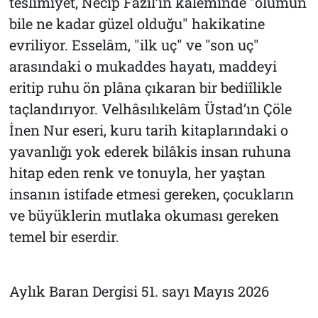
teslimiyet, Necip Fazıl’ın kaleminde "ölümün
bile ne kadar güzel olduğu" hakikatine
evriliyor.
Esselâm
, "ilk uç" ve "son uç"
arasındaki o mukaddes hayatı, maddeyi
eritip ruhu ön plâna çıkaran bir bediîlikle
taçlandırıyor. Velhâsılıkelâm Üstad’ın
Çöle
İnen Nur
eseri, kuru tarih kitaplarındaki o
yavanlığı yok ederek bilâkis insan ruhuna
hitap eden renk ve tonuyla, her yaştan
insanın istifade etmesi gereken, çocukların
ve büyüklerin mutlaka okuması gereken
temel bir eserdir.
Aylık Baran Dergisi 51. sayı Mayıs 2026