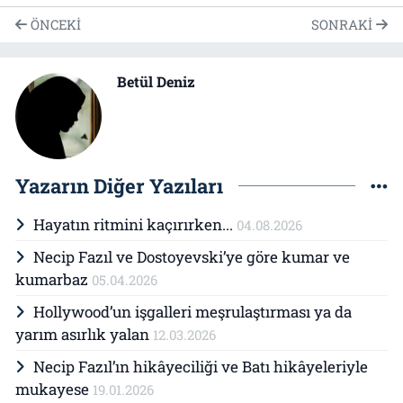
ÖNCEKI
SONRAKI
Betül Deniz
Yazarın Diğer Yazıları
Hayatın ritmini kaçırırken...
04.08.2026
Necip Fazıl ve Dostoyevski’ye göre kumar ve
kumarbaz
05.04.2026
Hollywood’un işgalleri meşrulaştırması ya da
yarım asırlık yalan
12.03.2026
Necip Fazıl’ın hikâyeciliği ve Batı hikâyeleriyle
mukayese
19.01.2026