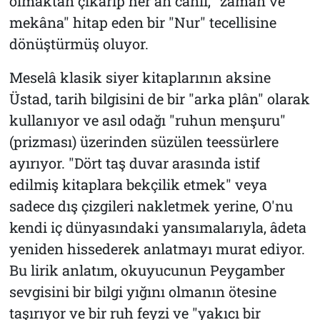
olmaktan çıkarıp her an canlı, "zaman ve
mekâna" hitap eden bir "Nur" tecellisine
dönüştürmüş oluyor.
Meselâ klasik siyer kitaplarının aksine
Üstad, tarih bilgisini de bir "arka plân" olarak
kullanıyor ve asıl odağı "ruhun menşuru"
(prizması) üzerinden süzülen teessürlere
ayırıyor. "Dört taş duvar arasında istif
edilmiş kitaplara bekçilik etmek" veya
sadece dış çizgileri nakletmek yerine, O'nu
kendi iç dünyasındaki yansımalarıyla, âdeta
yeniden hissederek anlatmayı murat ediyor.
Bu lirik anlatım, okuyucunun Peygamber
sevgisini bir bilgi yığını olmanın ötesine
taşırıyor ve bir ruh feyzi ve "yakıcı bir