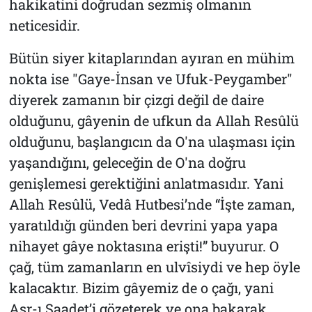
hakikatini doğrudan sezmiş olmanın
neticesidir.
Bütün siyer kitaplarından ayıran en mühim
nokta ise "Gaye-İnsan ve Ufuk-Peygamber"
diyerek zamanın bir çizgi değil de daire
olduğunu, gâyenin de ufkun da Allah Resûlü
olduğunu, başlangıcın da O'na ulaşması için
yaşandığını, geleceğin de O'na doğru
genişlemesi gerektiğini anlatmasıdır. Yani
Allah Resûlü, Vedâ Hutbesi’nde
“İşte zaman,
yaratıldığı günden beri devrini yapa yapa
nihayet gâye noktasına erişti!”
buyurur. O
çağ, tüm zamanların en ulvîsiydi ve hep öyle
kalacaktır. Bizim gâyemiz de o çağı, yani
Asr-ı Saadet’i gözeterek ve ona bakarak