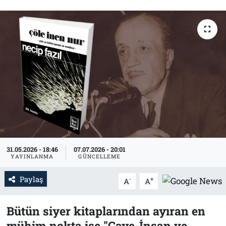
Tarih
İletişim
Künye
31.05.2026 - 18:46
07.07.2026 - 20:01
YAYINLANMA
GÜNCELLEME
Paylaş
-
+
A
A
Bütün siyer kitaplarından ayıran en
mühim nokta ise "Gaye-İnsan ve