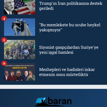
Trump'ın İran politikasına destek
geriledi
4
"Bu memlekete bu ucube heykel
yakışmıyor"
5
Siyonist gaspçılardan Suriye'ye
yeni işgal hamlesi
6
Mezhepleri ve hadisleri inkar
etmenin sonu mürtetliktir