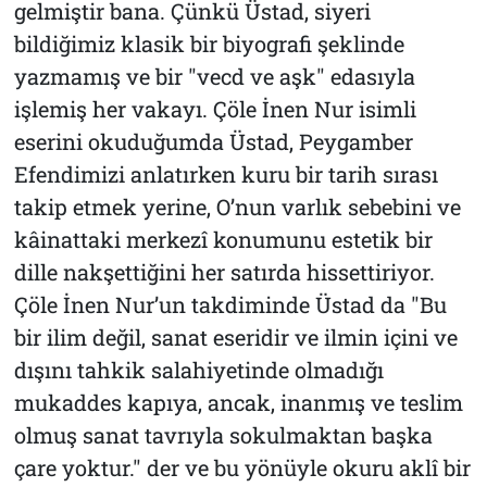
gelmiştir bana. Çünkü Üstad, siyeri
bildiğimiz klasik bir biyografi şeklinde
yazmamış ve bir "vecd ve aşk" edasıyla
işlemiş her vakayı.
Çöle İnen Nur
isimli
eserini okuduğumda Üstad, Peygamber
Efendimizi anlatırken kuru bir tarih sırası
takip etmek yerine, O’nun varlık sebebini ve
kâinattaki merkezî konumunu estetik bir
dille nakşettiğini her satırda hissettiriyor.
Çöle İnen Nur
’un takdiminde Üstad da
"Bu
bir ilim değil, sanat eseridir ve ilmin içini ve
dışını tahkik salahiyetinde olmadığı
mukaddes kapıya, ancak, inanmış ve teslim
olmuş sanat tavrıyla sokulmaktan başka
çare yoktur."
der ve bu yönüyle okuru aklî bir