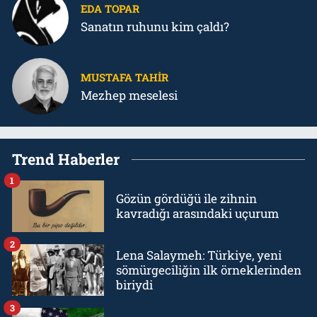
EDA TOPAR
Sanatın ruhunu kim çaldı?
MUSTAFA TAHIR
Mezhep meselesi
Trend Haberler
1
Gözün gördüğü ile zihnin
kavradığı arasındaki uçurum
2
Lena Salaymeh: Türkiye, yeni
sömürgeciliğin ilk örneklerinden
biriydi
3