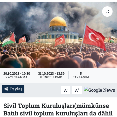
Tarih
İletişim
Künye
29.10.2023 - 10:30
31.10.2023 - 13:39
5
YAYINLANMA
GÜNCELLEME
PAYLAŞIM
Paylaş
-
+
A
A
Sivil Toplum Kuruluşları(mümkünse
Batılı sivil toplum kuruluşları da dâhil