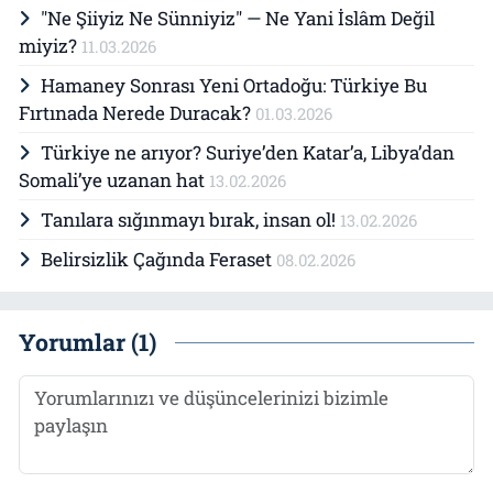
"Ne Şiiyiz Ne Sünniyiz" — Ne Yani İslâm Değil
miyiz?
11.03.2026
Hamaney Sonrası Yeni Ortadoğu: Türkiye Bu
Fırtınada Nerede Duracak?
01.03.2026
Türkiye ne arıyor? Suriye’den Katar’a, Libya’dan
Somali’ye uzanan hat
13.02.2026
Tanılara sığınmayı bırak, insan ol!
13.02.2026
Belirsizlik Çağında Feraset
08.02.2026
Yorumlar (1)