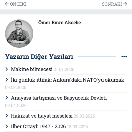
ÖNCEKI
SONRAKI
Ömer Emre Akcebe
Yazarın Diğer Yazıları
Makine bilmecesi
21.07.2026
İki günlük ittifak: Ankara'daki NATO'yu okumak
09.07.2026
Anayasa tartışması ve Başyücelik Devleti
09.04.2026
Hakikat ve hayat meselesi
29.03.2026
İlber Ortaylı 1947 - 2026
13.03.2026