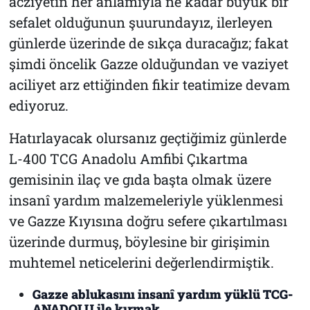
acziyetin her anlamıyla ne kadar büyük bir
sefalet olduğunun şuurundayız, ilerleyen
günlerde üzerinde de sıkça duracağız; fakat
şimdi öncelik Gazze olduğundan ve vaziyet
aciliyet arz ettiğinden fikir teatimize devam
ediyoruz.
Hatırlayacak olursanız geçtiğimiz günlerde
L-400 TCG Anadolu Amfibi Çıkartma
gemisinin ilaç ve gıda başta olmak üzere
insanî yardım malzemeleriyle yüklenmesi
ve Gazze Kıyısına doğru sefere çıkartılması
üzerinde durmuş, böylesine bir girişimin
muhtemel neticelerini değerlendirmiştik.
Gazze ablukasını insanî yardım yüklü TCG-
ANADOLU ile kırmak