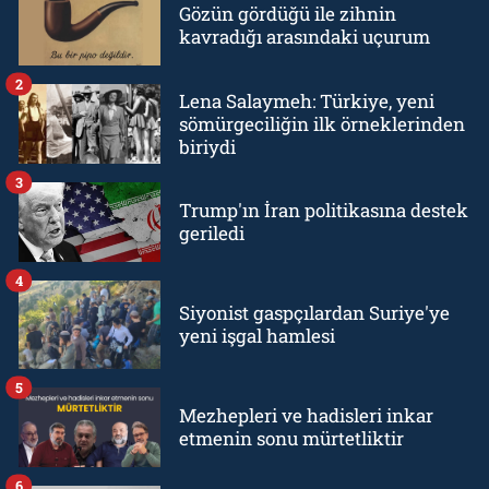
Gözün gördüğü ile zihnin
kavradığı arasındaki uçurum
2
Lena Salaymeh: Türkiye, yeni
sömürgeciliğin ilk örneklerinden
biriydi
3
Trump'ın İran politikasına destek
geriledi
4
Siyonist gaspçılardan Suriye'ye
yeni işgal hamlesi
5
Mezhepleri ve hadisleri inkar
etmenin sonu mürtetliktir
6