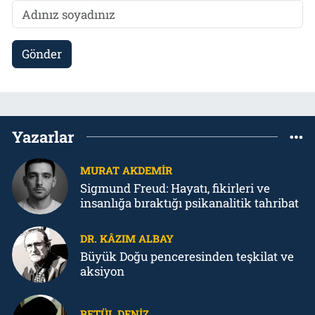
Gönder
Yazarlar
MURAT AKDEMIR
Sigmund Freud: Hayatı, fikirleri ve
insanlığa bıraktığı psikanalitik tahribat
DR. KÂZIM ALBAY
Büyük Doğu penceresinden teşkilat ve
aksiyon
BETÜL DENIZ