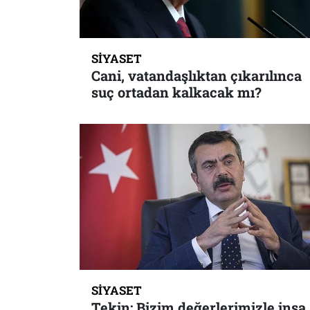
SIYASET
Cani, vatandaşlıktan çıkarılınca
suç ortadan kalkacak mı?
SIYASET
Tekin: Bizim değerlerimizle inşa