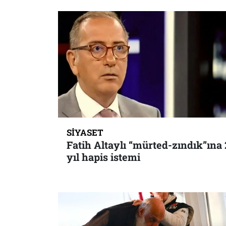
SIYASET
Fatih Altaylı “mürted-zındık”ına 
yıl hapis istemi