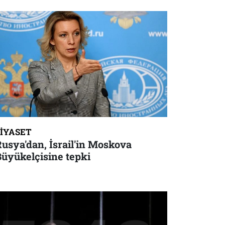
SIYASET
usya'dan, İsrail'in Moskova
Büyükelçisine tepki