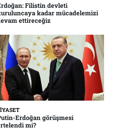
rdoğan: Filistin devleti
kuruluncaya kadar mücadelemizi
devam ettireceğiz
SIYASET
Putin-Erdoğan görüşmesi
rtelendi mi?