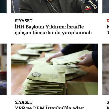
SIYASET
İHH Başkanı Yıldırım: İsrail'le
K
çalışan tüccarlar da yargılanmalı
’
SIYASET
YRP ve DEM İstanbul’da aday
K