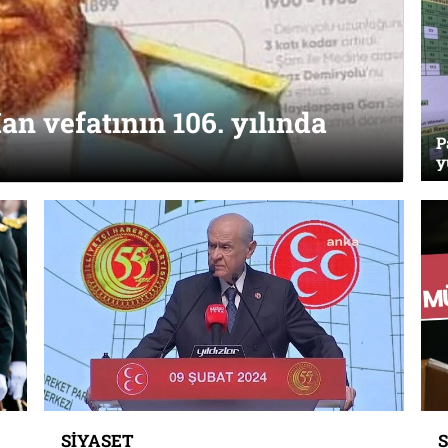
n vefatının 106. yılında
P
y
SIYASET