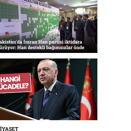
akistan'da İmran Han partisi iktidara
ürüyor: Han destekli bağımsızlar önde
SIYASET