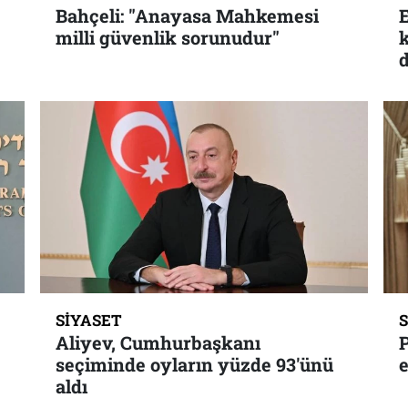
Bahçeli: "Anayasa Mahkemesi
E
milli güvenlik sorunudur"
SIYASET
Aliyev, Cumhurbaşkanı
seçiminde oyların yüzde 93'ünü
e
aldı