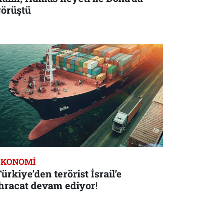
görüştü
EKONOMI
ürkiye’den terörist İsrail’e
ihracat devam ediyor!