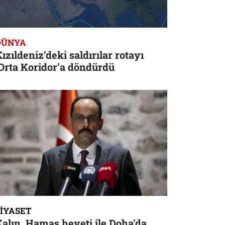
DÜNYA
ızıldeniz’deki saldırılar rotayı
Orta Koridor’a döndürdü
SIYASET
alın, Hamas heyeti ile Doha’da