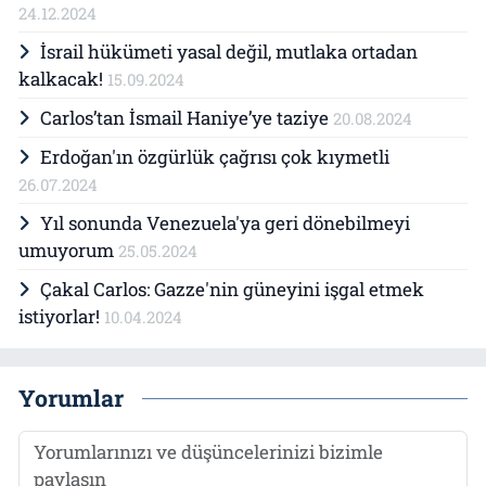
24.12.2024
İsrail hükümeti yasal değil, mutlaka ortadan
kalkacak!
15.09.2024
Carlos’tan İsmail Haniye’ye taziye
20.08.2024
Erdoğan'ın özgürlük çağrısı çok kıymetli
26.07.2024
Yıl sonunda Venezuela'ya geri dönebilmeyi
umuyorum
25.05.2024
Çakal Carlos: Gazze'nin güneyini işgal etmek
istiyorlar!
10.04.2024
Yorumlar