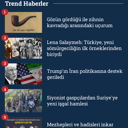
Trend Haberler
1
Gözün gördüğü ile zihnin
kavradığı arasındaki uçurum
2
Lena Salaymeh: Türkiye, yeni
sömürgeciliğin ilk örneklerinden
biriydi
3
Trump'ın İran politikasına destek
geriledi
4
Siyonist gaspçılardan Suriye'ye
yeni işgal hamlesi
5
Mezhepleri ve hadisleri inkar