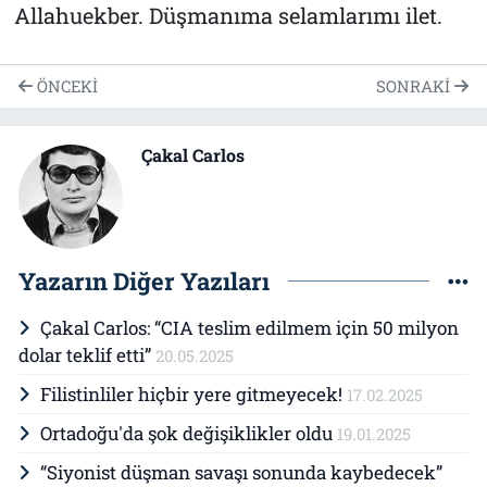
Allahuekber. Düşmanıma selamlarımı ilet.
ÖNCEKI
SONRAKI
Çakal Carlos
Yazarın Diğer Yazıları
Çakal Carlos: “CIA teslim edilmem için 50 milyon
dolar teklif etti”
20.05.2025
Filistinliler hiçbir yere gitmeyecek!
17.02.2025
Ortadoğu'da şok değişiklikler oldu
19.01.2025
“Siyonist düşman savaşı sonunda kaybedecek”