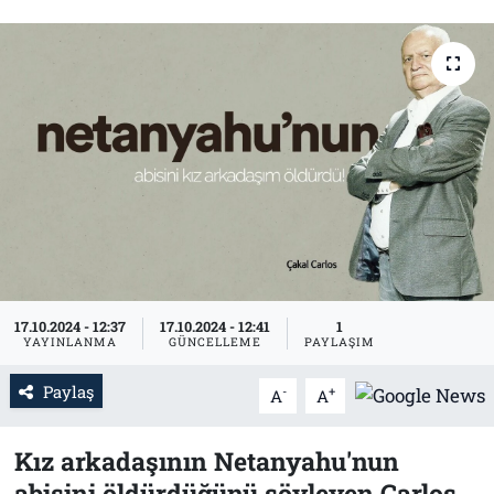
Tarih
İletişim
Künye
17.10.2024 - 12:37
17.10.2024 - 12:41
1
YAYINLANMA
GÜNCELLEME
PAYLAŞIM
Paylaş
-
+
A
A
Kız arkadaşının Netanyahu'nun
abisini öldürdüğünü söyleyen Carlos,