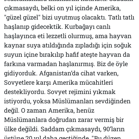
çıkmasaydı, belki on yıl içinde Amerika,
"güzel güzel" bizi uyutmuş olacaktı. Tatlı tatlı
haşlanıp gidecektik. Kurbağayı canlı
haşlayınca eti lezzetli olurmuş, ama hayvan
kaynar suya atıldığında zıpladığı için soğuk
suyun içine bırakılıp hafif ateşte hayvan da
farkına varmadan haşlanırmış. Biz de öyle
gidiyorduk. Afganistan’da cihat varken,
Sovyetlere karşı Amerika mücahitleri
destekliyordu. Sovyet rejimini yıkmak
istiyordu, yoksa Müslümanları sevdiğinden
değil. O zaman Amerika, henüz
Müslümanlara doğrudan zarar vermiş bir
ülke değildi. Saddam çıkmasaydı, 90’ların
üstüne 20 yıl daha geçtiğinde, "Bu düzen