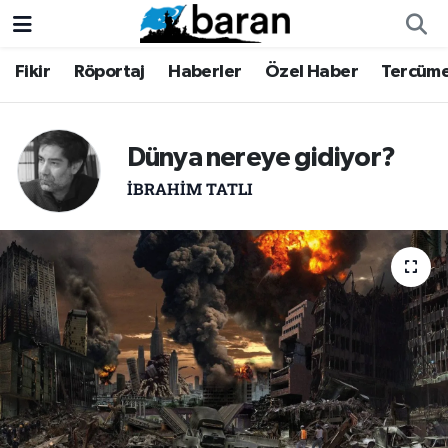
Fikir
Röportaj
Haberler
Özel Haber
Tercüm
Fikir
Fikir
Nöbetçi Eczaneler
Röportaj
Röportaj
Hava Durumu
Dünya nereye gidiyor?
Haberler
Haberler
Trafik Durumu
İBRAHIM TATLI
Özel Haber
Özel Haber
Süper Lig Puan Durumu ve Fikstür
Tercüme
Tercüme
Tüm Manşetler
İktibas
İktibas
Son Dakika Haberleri
Büyük Doğu-İbda
Büyük Doğu-İbda
Haber Arşivi
Dergi
Dergi