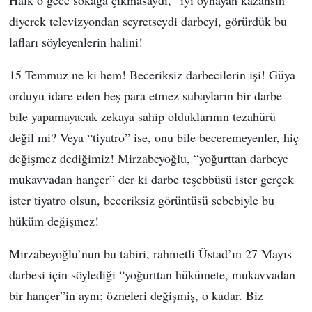
diyerek televizyondan seyretseydi darbeyi, görürdük bu
lafları söyleyenlerin halini!
15 Temmuz ne ki hem! Beceriksiz darbecilerin işi! Güya
orduyu idare eden beş para etmez subayların bir darbe
bile yapamayacak zekaya sahip olduklarının tezahürü
değil mi? Veya “tiyatro” ise, onu bile beceremeyenler, hiç
değişmez dediğimiz! Mirzabeyoğlu, “yoğurttan darbeye
mukavvadan hançer” der ki darbe teşebbüsü ister gerçek
ister tiyatro olsun, beceriksiz görüntüsü sebebiyle bu
hüküm değişmez!
Mirzabeyoğlu’nun bu tabiri, rahmetli Üstad’ın 27 Mayıs
darbesi için söylediği “yoğurttan hükümete, mukavvadan
bir hançer”in aynı; özneleri değişmiş, o kadar. Biz