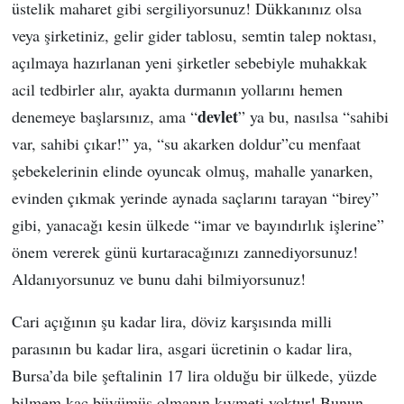
üstelik maharet gibi sergiliyorsunuz! Dükkanınız olsa
veya şirketiniz, gelir gider tablosu, semtin talep noktası,
açılmaya hazırlanan yeni şirketler sebebiyle muhakkak
acil tedbirler alır, ayakta durmanın yollarını hemen
devlet
denemeye başlarsınız, ama “
” ya bu, nasılsa “sahibi
var, sahibi çıkar!” ya, “su akarken doldur”cu menfaat
şebekelerinin elinde oyuncak olmuş, mahalle yanarken,
evinden çıkmak yerinde aynada saçlarını tarayan “birey”
gibi, yanacağı kesin ülkede “imar ve bayındırlık işlerine”
önem vererek günü kurtaracağınızı zannediyorsunuz!
Aldanıyorsunuz ve bunu dahi bilmiyorsunuz!
Cari açığının şu kadar lira, döviz karşısında milli
parasının bu kadar lira, asgari ücretinin o kadar lira,
Bursa’da bile şeftalinin 17 lira olduğu bir ülkede, yüzde
bilmem kaç büyümüş olmanın kıymeti yoktur! Bunun