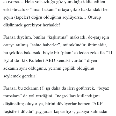
akıyorsa… Hele yolsuzluğa göz yumduğu iddia edilen
eski -tevafuk- “imar bakanı” ortaya çıkıp hakkındaki her
şeyin (tapeler) doğru olduğunu söylüyorsa… Oturup
düşünmek gerekiyor herhalde!
Faraza diyelim, bunlar “kışkırtma” maksatlı, de-şarj için
ortaya atılmış “sahte haberler”, mümkündür, ihtimaldir,
bu şekilde bakarsak, böyle bir ‘planı’ akleden zeka ile “11
Eylül’de İkiz Kuleleri ABD kendisi vurdu!” diyen
zekanın aynı olduğunu, yerinin çöplük olduğunu
söylemek gerekir!
Faraza, bu zekanın (!) işi daha da ileri götürerek, “beyaz
toroslara” da yol verdiğini, “negro”ları kullandığını
düşünelim; oluyor ya, birini dövüyorlar hemen “AKP
faşistleri dövdü” yaygarası koparılıyor, yatsıya kalmadan