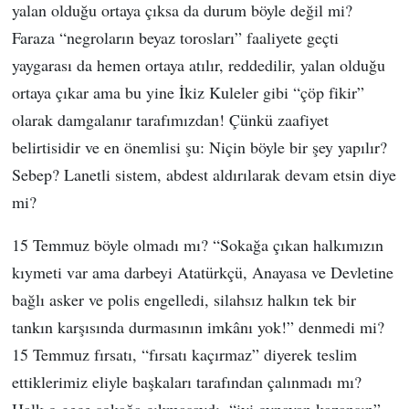
yalan olduğu ortaya çıksa da durum böyle değil mi?
Faraza “negroların beyaz torosları” faaliyete geçti
yaygarası da hemen ortaya atılır, reddedilir, yalan olduğu
ortaya çıkar ama bu yine İkiz Kuleler gibi “çöp fikir”
olarak damgalanır tarafımızdan! Çünkü zaafiyet
belirtisidir ve en önemlisi şu: Niçin böyle bir şey yapılır?
Sebep? Lanetli sistem, abdest aldırılarak devam etsin diye
mi?
15 Temmuz böyle olmadı mı? “Sokağa çıkan halkımızın
kıymeti var ama darbeyi Atatürkçü, Anayasa ve Devletine
bağlı asker ve polis engelledi, silahsız halkın tek bir
tankın karşısında durmasının imkânı yok!” denmedi mi?
15 Temmuz fırsatı, “fırsatı kaçırmaz” diyerek teslim
ettiklerimiz eliyle başkaları tarafından çalınmadı mı?
Halk o gece sokağa çıkmasaydı, “iyi oynayan kazansın”