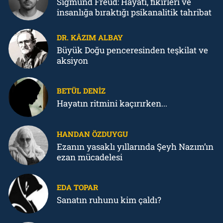
Sigmund Freud: Hayatı, fikirleri ve
insanlığa bıraktığı psikanalitik tahribat
DR. KÂZIM ALBAY
Büyük Doğu penceresinden teşkilat ve
aksiyon
BETÜL DENIZ
Hayatın ritmini kaçırırken...
HANDAN ÖZDUYGU
Ezanın yasaklı yıllarında Şeyh Nazım’ın
ezan mücadelesi
EDA TOPAR
Sanatın ruhunu kim çaldı?