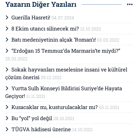
Yazarın Diğer Yazıları
Guerilla Hasreti!
04.07.2024
8 Ekim utancı silinecek mi?
12.10.2022
Batı medeniyetinin alçak ‘Roman’ı!
03.03.2022
“Erdoğan 15 Temmuz’da Marmaris’te miydi?”
25.02.2022
Sokak hayvanları meselesine insani ve kültürel
çözüm önerisi
29.12.2021
Yurtta Sulh Konseyi Bildirisi Suriye’de Hayata
Geçiyor!
11.11.2021
Kusacaklar mı, kusturulacaklar mı?
03.11.2021
Bu “yol” yol değil
28.10.2021
TÜGVA hâdisesi üzerine
14.10.2021