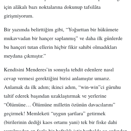
için alâkalı bazı noktalarına dokunup tafsilâta
girişmiyorum.
Bir yazımda belirttiğim gibi, “Yoğurttan bir hükümete
mukavvadan bir hançer saplanmış” ve daha ilk günlerde
bu hançeri tutan ellerin hiçbir fikir sahibi olmadıkları
meydana çıkmıştır.”
Kendisini Menderes’in sonuyla tehdit edenlere nasıl
cevap vermesi gerektiğini birisi anlamıştır umarız.
Anlamak da ilk adım; ikinci adım, “win-win”ci güruhu
taltif ederek başından uzaklaştırmak ve yerlerine
“Ölümüne… Ölümüne milletin özünün davacılarını”
geçirmek! Memleketi “uygun şartlara” getirmek
(birilerinin dediği kaos ortamı yani) tek bir fiske dahi
vurulmadan en fazla bir haftalık iştir herhalde ve ardından