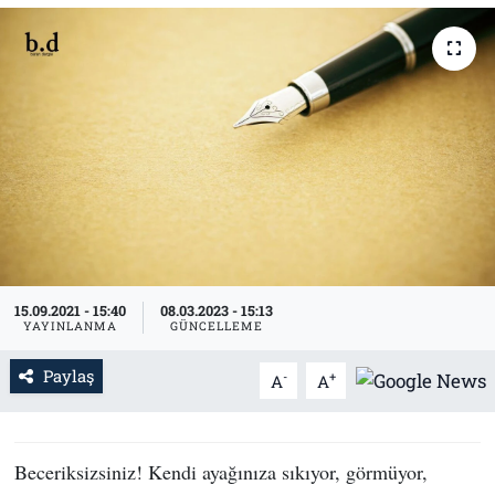
Tarih
İletişim
Künye
15.09.2021 - 15:40
08.03.2023 - 15:13
YAYINLANMA
GÜNCELLEME
Paylaş
-
+
A
A
Beceriksizsiniz! Kendi ayağınıza sıkıyor, görmüyor,