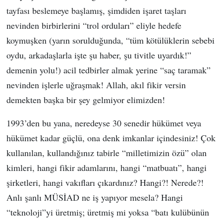
tayfası beslemeye başlamış, şimdiden işaret taşları
nevinden birbirlerini “trol orduları” eliyle hedefe
koymuşken (yarın sorulduğunda, “tüm kötülüklerin sebebi
oydu, arkadaşlarla işte şu haber, şu tivitle uyardık!”
demenin yolu!) acil tedbirler almak yerine “saç taramak”
nevinden işlerle uğraşmak! Allah, akıl fikir versin
demekten başka bir şey gelmiyor elimizden!
1993’den bu yana, neredeyse 30 senedir hükümet veya
hükümet kadar güçlü, ona denk imkanlar içindesiniz! Çok
kullanılan, kullandığınız tabirle “milletimizin özü” olan
kimleri, hangi fikir adamlarını, hangi “matbuatı”, hangi
şirketleri, hangi vakıfları çıkardınız? Hangi?! Nerede?!
Anlı şanlı MÜSİAD ne iş yapıyor mesela? Hangi
“teknoloji”yi üretmiş; üretmiş mi yoksa “batı kulübünün