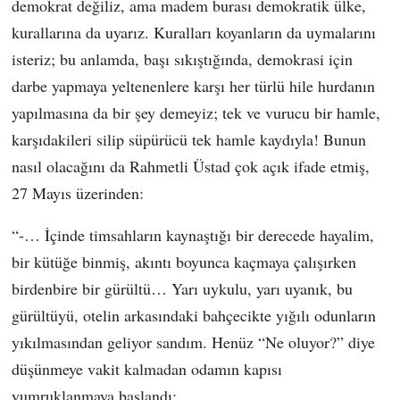
demokrat değiliz, ama madem burası demokratik ülke,
kurallarına da uyarız. Kuralları koyanların da uymalarını
isteriz; bu anlamda, başı sıkıştığında, demokrasi için
darbe yapmaya yeltenenlere karşı her türlü hile hurdanın
yapılmasına da bir şey demeyiz; tek ve vurucu bir hamle,
karşıdakileri silip süpürücü tek hamle kaydıyla! Bunun
nasıl olacağını da Rahmetli Üstad çok açık ifade etmiş,
27 Mayıs üzerinden:
“-… İçinde timsahların kaynaştığı bir derecede hayalim,
bir kütüğe binmiş, akıntı boyunca kaçmaya çalışırken
birdenbire bir gürültü… Yarı uykulu, yarı uyanık, bu
gürültüyü, otelin arkasındaki bahçecikte yığılı odunların
yıkılmasından geliyor sandım. Henüz “Ne oluyor?” diye
düşünmeye vakit kalmadan odamın kapısı
yumruklanmaya başlandı: