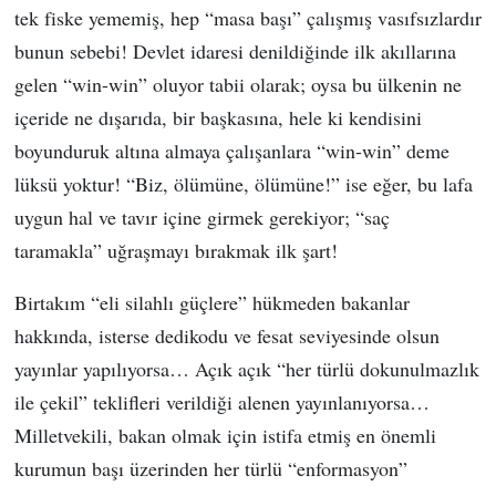
tek fiske yememiş, hep “masa başı” çalışmış vasıfsızlardır
bunun sebebi! Devlet idaresi denildiğinde ilk akıllarına
gelen “win-win” oluyor tabii olarak; oysa bu ülkenin ne
içeride ne dışarıda, bir başkasına, hele ki kendisini
boyunduruk altına almaya çalışanlara “win-win” deme
lüksü yoktur! “Biz, ölümüne, ölümüne!” ise eğer, bu lafa
uygun hal ve tavır içine girmek gerekiyor; “saç
taramakla” uğraşmayı bırakmak ilk şart!
Birtakım “eli silahlı güçlere” hükmeden bakanlar
hakkında, isterse dedikodu ve fesat seviyesinde olsun
yayınlar yapılıyorsa… Açık açık “her türlü dokunulmazlık
ile çekil” teklifleri verildiği alenen yayınlanıyorsa…
Milletvekili, bakan olmak için istifa etmiş en önemli
kurumun başı üzerinden her türlü “enformasyon”