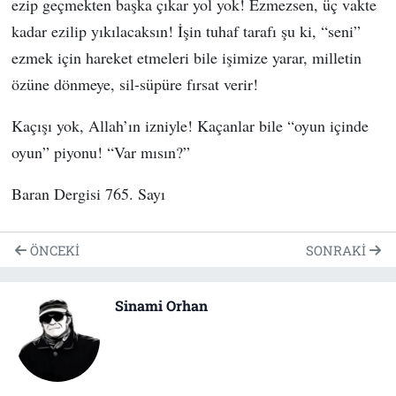
ezip geçmekten başka çıkar yol yok! Ezmezsen, üç vakte
kadar ezilip yıkılacaksın! İşin tuhaf tarafı şu ki, “seni”
ezmek için hareket etmeleri bile işimize yarar, milletin
özüne dönmeye, sil-süpüre fırsat verir!
Kaçışı yok, Allah’ın izniyle! Kaçanlar bile “oyun içinde
oyun” piyonu! “Var mısın?”
Baran Dergisi 765. Sayı
ÖNCEKI
SONRAKI
Sinami Orhan