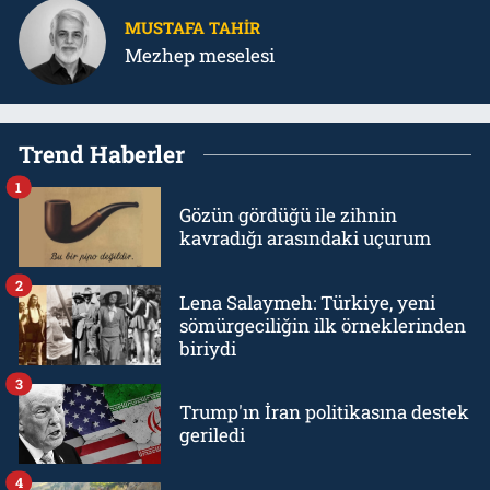
MUSTAFA TAHIR
Mezhep meselesi
Trend Haberler
1
Gözün gördüğü ile zihnin
kavradığı arasındaki uçurum
2
Lena Salaymeh: Türkiye, yeni
sömürgeciliğin ilk örneklerinden
biriydi
3
Trump'ın İran politikasına destek
geriledi
4