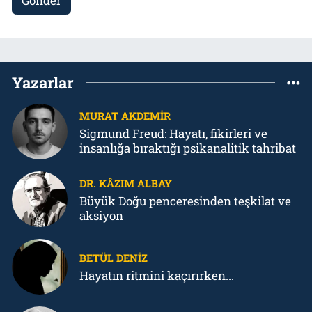
Gönder
Yazarlar
MURAT AKDEMIR
Sigmund Freud: Hayatı, fikirleri ve
insanlığa bıraktığı psikanalitik tahribat
DR. KÂZIM ALBAY
Büyük Doğu penceresinden teşkilat ve
aksiyon
BETÜL DENIZ
Hayatın ritmini kaçırırken...