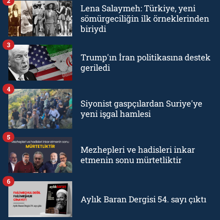
2
Lena Salaymeh: Türkiye, yeni
sömürgeciliğin ilk örneklerinden
biriydi
3
Trump'ın İran politikasına destek
geriledi
4
Siyonist gaspçılardan Suriye'ye
yeni işgal hamlesi
5
Mezhepleri ve hadisleri inkar
etmenin sonu mürtetliktir
6
Aylık Baran Dergisi 54. sayı çıktı