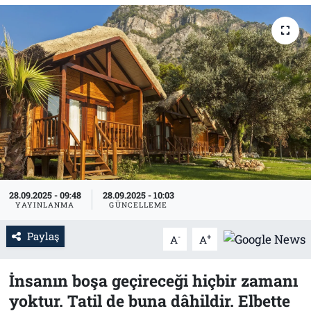
Tarih
İletişim
Künye
28.09.2025 - 09:48
28.09.2025 - 10:03
YAYINLANMA
GÜNCELLEME
Paylaş
-
+
A
A
İnsanın boşa geçireceği hiçbir zamanı
yoktur. Tatil de buna dâhildir. Elbette