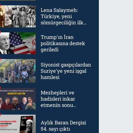
Lena Salaymeh:
Türkiye, yeni
sömürgeciliğin ilk
örneklerinden biriydi
Trump'ın İran
politikasına destek
geriledi
Siyonist gaspçılardan
Suriye'ye yeni işgal
hamlesi
Mezhepleri ve
hadisleri inkar
etmenin sonu
mürtetliktir
Aylık Baran Dergisi
54. sayı çıktı