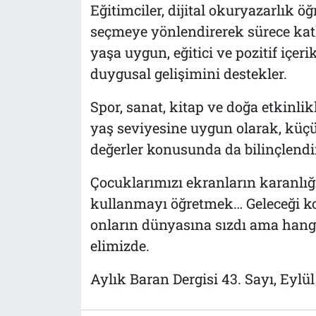
Eğitimciler, dijital okuryazarlık öğr
seçmeye yönlendirerek sürece katkı
yaşa uygun, eğitici ve pozitif içer
duygusal gelişimini destekler.
Spor, sanat, kitap ve doğa etkinli
yaş seviyesine uygun olarak, küçü
değerler konusunda da bilinçlendir
Çocuklarımızı ekranların karanlı
kullanmayı öğretmek… Geleceği ko
onların dünyasına sızdı ama hangi
elimizde.
Aylık Baran Dergisi 43. Sayı, Eylü