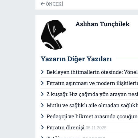
ÖNCEKI
Aslıhan Tunçbilek
Yazarın Diğer Yazıları
Bekleyen ihtimallerin ötesinde: Yön
Fıtratın aşınması ve modern ilişkileri
Z kuşağı: Hız çağında yön arayan nes
Mutlu ve sağlıklı aile olmadan sağlık
Pedagoji ve hikmet arasında çocuğ
Fıtratın direnişi
05.11.2025