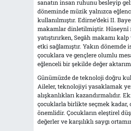
sanatın insan ruhunu besleyip geli
döneminde müzik yalnızca eğlence 
kullanılmıştır. Edirne’deki II. Bay
makamlar dinletilmiştir. Hüseynî 
yatıştırırken, Segâh makamı kalp ve
etki sağlamıştır. Yakın dönemde i
çocuklara ve gençlere olumlu mesa
eğlenceli bir şekilde değer aktarım
Günümüzde de teknoloji doğru kulla
Aileler, teknolojiyi yasaklamak ye
alışkanlıkları kazandırmalıdır. Ek
çocuklarla birlikte seçmek kadar, 
önemlidir. Çocukların eleştirel dü
değerler ve karşılıklı saygı ortamın