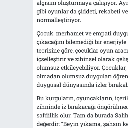
algısını oluşturmaya çalışıyor. Ayn
gibi oyunlar da şiddeti, rekabeti v
normalleştiriyor.
Çocuk, merhamet ve empati duygu
çıkacağını bilemediği bir enerjiyle
teorisine göre, çocuklar oyun aracıl
içselleştirir ve zihinsel olarak geli
olumsuz etkileyebiliyor. Çocuklar
olmadan olumsuz duyguları öğrene
duygusal dünyasında izler bırakabi
Bu kurguların, oyuncakların, içerik
zihninde iz bırakacağı öngörülm
safdillik olur. Tam da burada Sal
değerdir: “Beyin yıkama, şahsın 