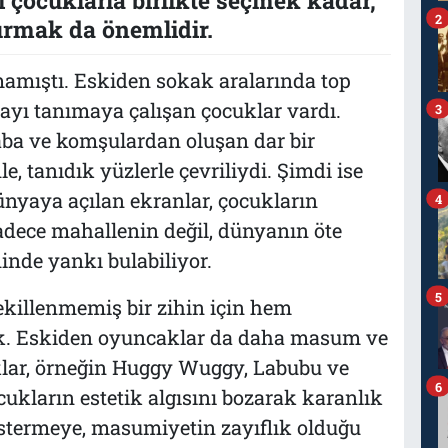
2
kurmak da önemlidir.
mamıştı. Eskiden sokak aralarında top
ayı tanımaya çalışan çocuklar vardı.
3
ba ve komşulardan oluşan dar bir
e, tanıdık yüzlerle çevriliydi. Şimdi ise
nyaya açılan ekranlar, çocukların
4
sadece mahallenin değil, dünyanın öte
ninde yankı bulabiliyor.
5
şekillenmemiş bir zihin için hem
yük. Eskiden oyuncaklar da daha masum ve
klar, örneğin Huggy Wuggy, Labubu ve
6
ukların estetik algısını bozarak karanlık
östermeye, masumiyetin zayıflık olduğu