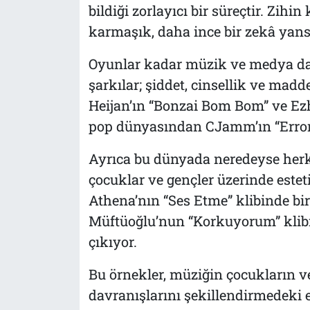
bildiği zorlayıcı bir süreçtir. Zihi
karmaşık, daha ince bir zekâ yans
Oyunlar kadar müzik ve medya da ç
şarkılar; şiddet, cinsellik ve madd
Heijan’ın “Bonzai Bom Bom” ve Ezh
pop dünyasından CJamm’ın “Error” 
Ayrıca bu dünyada neredeyse herke
çocuklar ve gençler üzerinde esteti
Athena’nın “Ses Etme” klibinde bi
Müftüoğlu’nun “Korkuyorum” klibin
çıkıyor.
Bu örnekler, müziğin çocukların ve
davranışlarını şekillendirmedeki e