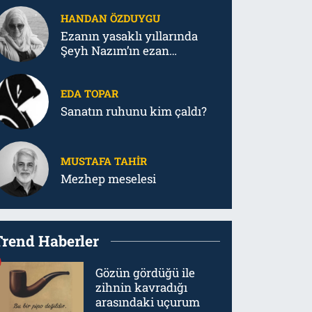
HANDAN ÖZDUYGU
Ezanın yasaklı yıllarında
Şeyh Nazım’ın ezan
mücadelesi
EDA TOPAR
Sanatın ruhunu kim çaldı?
MUSTAFA TAHIR
Mezhep meselesi
Trend Haberler
Gözün gördüğü ile
zihnin kavradığı
arasındaki uçurum