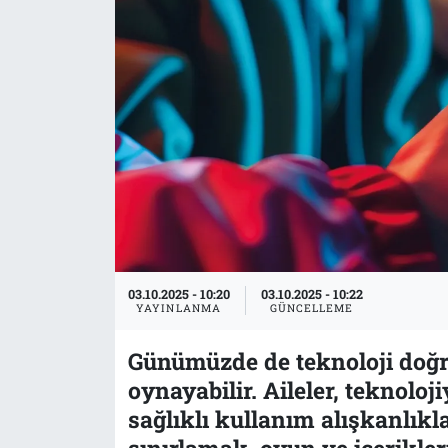
Tarih
İletişim
Künye
03.10.2025 - 10:20
03.10.2025 - 10:22
YAYINLANMA
GÜNCELLEME
Günümüzde de teknoloji doğru
oynayabilir. Aileler, teknolo
sağlıklı kullanım alışkanlıkl
sınırlamak, oyun ve içerikler