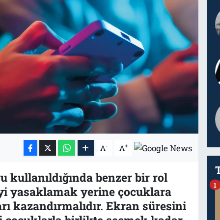
-
+
A
A
 kullanıldığında benzer bir rol
1
jiyi yasaklamak yerine çocuklara
arı kazandırmalıdır. Ekran süresini
i çocuklarla birlikte seçmek kadar,