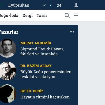
16
°
Eyüpsultan
24
06
Doğu-İbda
Dergi
Tarih
02
.2
Yazarlar
12
70
MURAT AKDEMIR
Sigmund Freud: Hayatı,
fikirleri ve insanlığa
bıraktığı psikanalitik
tahribat
DR. KÂZIM ALBAY
Büyük Doğu penceresinden
teşkilat ve aksiyon
BETÜL DENIZ
Hayatın ritmini kaçırırken...