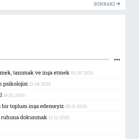
SONRAKI
elmek, tanımak ve inşa etmek
06.05.2026
n psikolojisi
21.04.2026
il
19.02.2026
lı bir toplum inşa edemeyiz
09.01.2026
un ruhuna dokunmak
12.12.2025