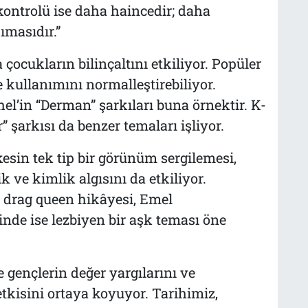
n kontrolü ise daha haincedir; daha
ımasıdır.”
ocukların bilinçaltını etkiliyor. Popüler
e kullanımını normalleştirebiliyor.
el’in “Derman” şarkıları buna örnektir. K-
şarkısı da benzer temaları işliyor.
sin tek tip bir görünüm sergilemesi,
k ve kimlik algısını da etkiliyor.
r drag queen hikâyesi, Emel
de ise lezbiyen bir aşk teması öne
 gençlerin değer yargılarını ve
tkisini ortaya koyuyor. Tarihimiz,