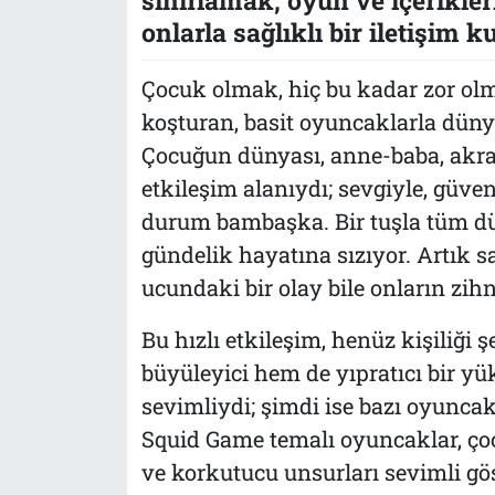
onlarla sağlıklı bir iletişim 
Çocuk olmak, hiç bu kadar zor ol
koşturan, basit oyuncaklarla düny
Çocuğun dünyası, anne-baba, akra
etkileşim alanıydı; sevgiyle, güvenl
durum bambaşka. Bir tuşla tüm dü
gündelik hayatına sızıyor. Artık 
ucundaki bir olay bile onların zih
Bu hızlı etkileşim, henüz kişiliği 
büyüleyici hem de yıpratıcı bir 
sevimliydi; şimdi ise bazı oyunca
Squid Game temalı oyuncaklar, çoc
ve korkutucu unsurları sevimli g